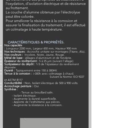
l’oxydation, d’isolation électrique et de résistance
au frottement.
La couche d’alumine obtenue par l’électrolyse
peut être colorée.
Pour améliorer la résistance à la corrosion et
assurer la finalisation du traitement, il est effectué
un colmatage à haute température.
CARACTÉRISTIQUES & PROPRIÉTÉS.
Nos capacités
:
Longueur 2200 mm, Largeur 450 mm, Hauteur 900 mm
Nos techniques :
Accroche unitaire sur montages (Titane, Alu).
Nos couleurs :
Incolore, Noire, Jaune, Rouge.
Métal de base :
Alliages d'aluminium et de fonderie.
Épaisseur du revêtement :
5 à 25 μm (suivant l'alliage)
Surépaisseur du dépôt :
1/3 de l’épaisseur du revêtement
déposée.
Dureté :
Typiquement entre 150 à 300HV.
Tenue à la corrosion :
>300h avec colmatage à chaud.
Suivant la Norme ISO 9227
et ASTM B117
Conductibilité :
Non, Isolant électrique de 500 à 900 volts.
Accrochage peinture :
Oui.
Synthèse :
-
Tenue au brouillard salin.
- Isolant électrique.
- Augmente la dureté superficielle.
- Apporte de l’esthétisme aux pièces.
- Augmente la résistance à la corrosion.