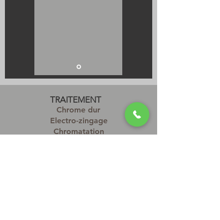
TRAITEMENT
Chrome dur
Electro-zingage
Chromatation
OA Sulfurique
OA Dure
REVÊTEMENT
Dépôt thermochimique
Projection thermique
Rectification