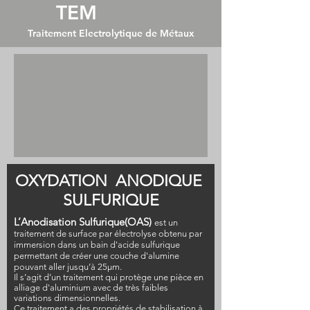
TEM
Traitement Electrolytique de Métaux
OXYDATION ANODIQUE
SULFURIQUE
L’Anodisation Sulfurique(OAS)
est un
traitement de surface par électrolyse obtenu par
immersion dans un bain d'acide sulfurique
permettant de créer une couche d'alumine
pouvant aller jusqu’à 25μm.
Il s’agit d’un traitement qui protège une pièce en
alliage d'aluminium avec de très faibles
variations dimensionnelles.
Ce traitement a des propriétés de stabilisation à