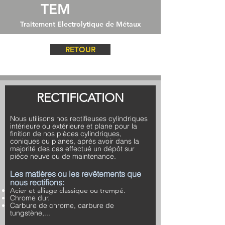
TEM
Traitement Electrolytique de Métaux
RETOUR
RECTIFICATION
Nous utilisons nos rectifieuses cylindriques
intérieure ou extérieure et plane pour la
finition de nos pièces cylindriques,
coniques ou planes, après avoir dans la
majorité des cas effectué un dépôt sur
pièce neuve ou de maintenance.
Les matières ou les
revêtements
que
nous rectifions:
Acier et alliage classique ou trempé.
Chrome dur.
Carbure de chrome, carbure de
tungstène,...