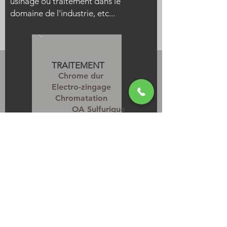
usinage ou traitement dans le
domaine de l'industrie, etc...
TRAITEMENT
Chrome dur
Electro-zingage
Chromatation
OA Sulfurique
OA Dure
REVÊTEMENT
Dépôt thermochimique
Projection thermique
Rectification
Contrôle
QUALITÉ